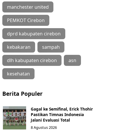
manchester united
PEMKOT Cirebon
dprd kabupaten cirebon
kebakaran
sampah
dlh kabupaten cirebon
asn
kesehatan
Berita Populer
Gagal ke Semifinal, Erick Thohir
Pastikan Timnas Indonesia
Jalani Evaluasi Total
8 Agustus 2026