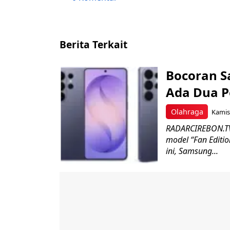
Berita Terkait
Bocoran S
Ada Dua P
Olahraga
Kamis,
RADARCIREBON.TV 
model “Fan Editio
ini, Samsung...