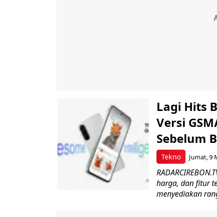
Lagi Hits 
Versi GSM
Sebelum B
Tekno
Jumat, 9 
RADARCIREBON.TV-
harga, dan fitur t
menyediakan rang