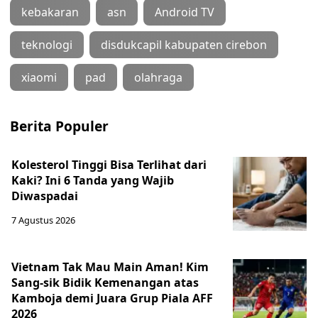
kebakaran
asn
Android TV
teknologi
disdukcapil kabupaten cirebon
xiaomi
pad
olahraga
Berita Populer
Kolesterol Tinggi Bisa Terlihat dari
Kaki? Ini 6 Tanda yang Wajib
Diwaspadai
7 Agustus 2026
Vietnam Tak Mau Main Aman! Kim
Sang-sik Bidik Kemenangan atas
Kamboja demi Juara Grup Piala AFF
2026