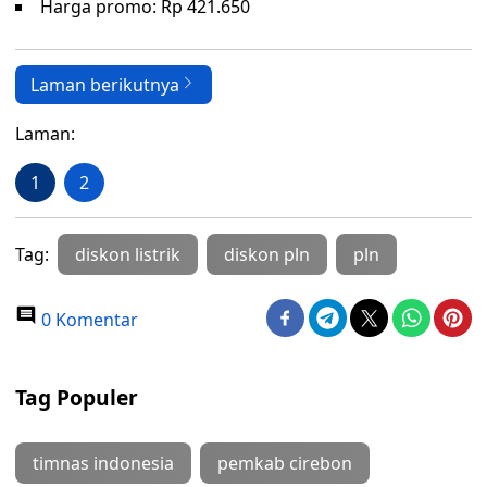
Harga promo: Rp 421.650
Laman berikutnya
Laman:
1
2
Tag:
diskon listrik
diskon pln
pln
0 Komentar
Tag Populer
timnas indonesia
pemkab cirebon