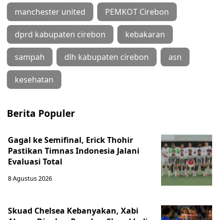
manchester united
PEMKOT Cirebon
dprd kabupaten cirebon
kebakaran
sampah
dlh kabupaten cirebon
asn
kesehatan
Berita Populer
Gagal ke Semifinal, Erick Thohir
Pastikan Timnas Indonesia Jalani
Evaluasi Total
8 Agustus 2026
Skuad Chelsea Kebanyakan, Xabi