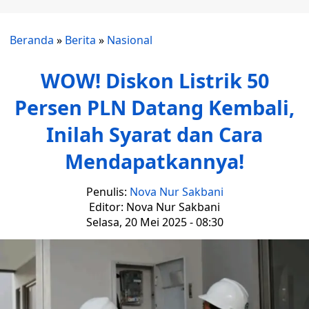
Beranda
»
Berita
»
Nasional
WOW! Diskon Listrik 50
Persen PLN Datang Kembali,
Inilah Syarat dan Cara
Mendapatkannya!
Penulis:
Nova Nur Sakbani
Editor: Nova Nur Sakbani
Selasa, 20 Mei 2025 - 08:30