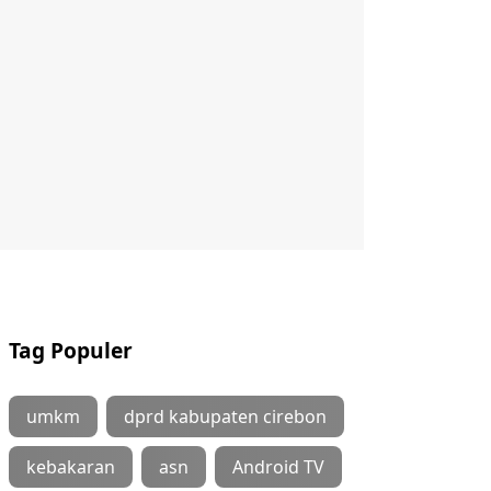
Tag Populer
umkm
dprd kabupaten cirebon
kebakaran
asn
Android TV