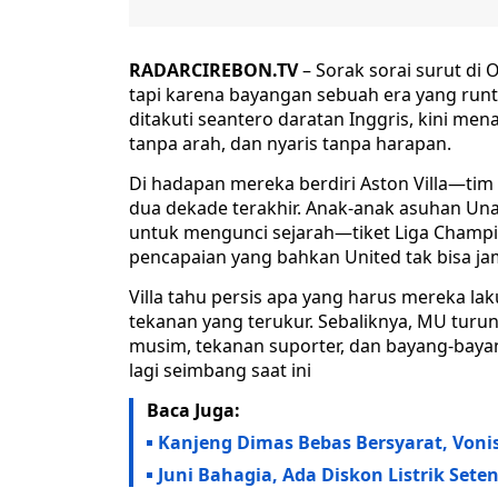
RADARCIREBON.TV
– Sorak sorai surut di
tapi karena bayangan sebuah era yang runt
ditakuti seantero daratan Inggris, kini 
tanpa arah, dan nyaris tanpa harapan.
Di hadapan mereka berdiri Aston Villa—ti
dua dekade terakhir. Anak-anak asuhan Una
untuk mengunci sejarah—tiket Liga Champ
pencapaian yang bahkan United tak bisa jam
Villa tahu persis apa yang harus mereka la
tekanan yang terukur. Sebaliknya, MU tur
musim, tekanan suporter, dan bayang-baya
lagi seimbang saat ini
Baca Juga:
Kanjeng Dimas Bebas Bersyarat, Vonis
Juni Bahagia, Ada Diskon Listrik Set