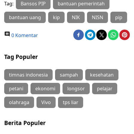
Tag:
Bansos PIP
bantuan pemerintah
bantuan uang
kip
NIK
NISN
pip
0 Komentar
Tag Populer
timnas indonesia
sampah
kesehatan
petani
ekonomi
longsor
pelajar
olahraga
Vivo
tps liar
Berita Populer