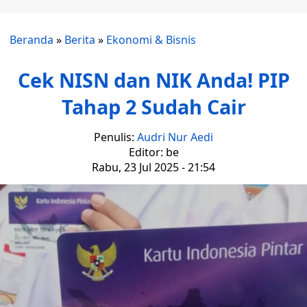
Beranda
»
Berita
»
Ekonomi & Bisnis
Cek NISN dan NIK Anda! PIP
Tahap 2 Sudah Cair
Penulis:
Audri Nur Aedi
Editor: be
Rabu, 23 Jul 2025 - 21:54