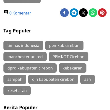
0 Komentar
Tag Populer
timnas indonesia
pemkab cirebon
manchester united
PEMKOT Cirebon
dprd kabupaten cirebon
kebakaran
sampah
dlh kabupaten cirebon
asn
kesehatan
Berita Populer