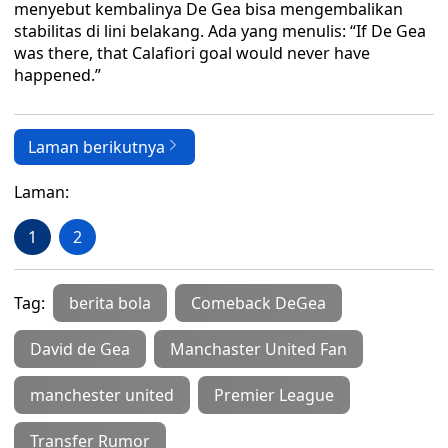
menyebut kembalinya De Gea bisa mengembalikan
stabilitas di lini belakang. Ada yang menulis: “If De Gea
was there, that Calafiori goal would never have
happened.”
Laman berikutnya
Laman:
1
2
Tag:
berita bola
Comeback DeGea
David de Gea
Manchaster United Fan
manchester united
Premier League
Transfer Rumor