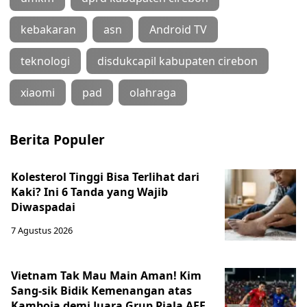
kebakaran
asn
Android TV
teknologi
disdukcapil kabupaten cirebon
xiaomi
pad
olahraga
Berita Populer
Kolesterol Tinggi Bisa Terlihat dari
Kaki? Ini 6 Tanda yang Wajib
Diwaspadai
7 Agustus 2026
Vietnam Tak Mau Main Aman! Kim
Sang-sik Bidik Kemenangan atas
Kamboja demi Juara Grup Piala AFF