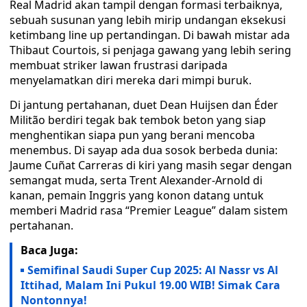
Real Madrid akan tampil dengan formasi terbaiknya,
sebuah susunan yang lebih mirip undangan eksekusi
ketimbang line up pertandingan. Di bawah mistar ada
Thibaut Courtois, si penjaga gawang yang lebih sering
membuat striker lawan frustrasi daripada
menyelamatkan diri mereka dari mimpi buruk.
Di jantung pertahanan, duet Dean Huijsen dan Éder
Militão berdiri tegak bak tembok beton yang siap
menghentikan siapa pun yang berani mencoba
menembus. Di sayap ada dua sosok berbeda dunia:
Jaume Cuñat Carreras di kiri yang masih segar dengan
semangat muda, serta Trent Alexander-Arnold di
kanan, pemain Inggris yang konon datang untuk
memberi Madrid rasa “Premier League” dalam sistem
pertahanan.
Baca Juga:
Semifinal Saudi Super Cup 2025: Al Nassr vs Al
Ittihad, Malam Ini Pukul 19.00 WIB! Simak Cara
Nontonnya!