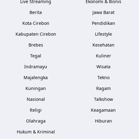
Live Streaming
Ekonomi & Bisnis
Berita
Jawa Barat
Kota Cirebon
Pendidikan
Kabupaten Cirebon
Lifestyle
Brebes
Kesehatan
Tegal
Kuliner
Indramayu
Wisata
Majalengka
Tekno
Kuningan
Ragam
Nasional
Talkshow
Religi
Keagamaan
Olahraga
Hiburan
Hukum & Kriminal