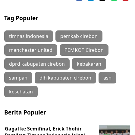
Tag Populer
timnas indonesia
pemkab cirebon
manchester united
PEMKOT Cirebon
dprd kabupaten cirebon
kebakaran
sampah
dlh kabupaten cirebon
asn
kesehatan
Berita Populer
Gagal ke Semifinal, Erick Thohir