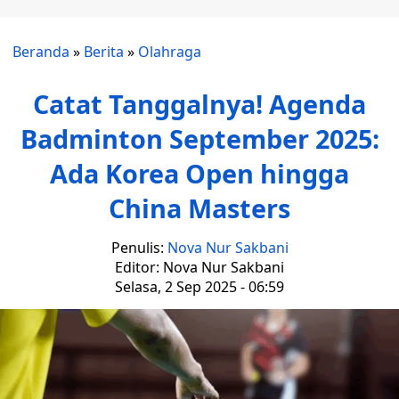
Beranda
»
Berita
»
Olahraga
Catat Tanggalnya! Agenda
Badminton September 2025:
Ada Korea Open hingga
China Masters
Penulis:
Nova Nur Sakbani
Editor: Nova Nur Sakbani
Selasa, 2 Sep 2025 - 06:59