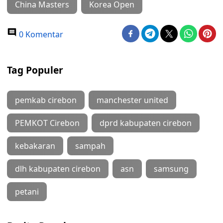
China Masters
Korea Open
0 Komentar
Tag Populer
pemkab cirebon
manchester united
PEMKOT Cirebon
dprd kabupaten cirebon
kebakaran
sampah
dlh kabupaten cirebon
asn
samsung
petani