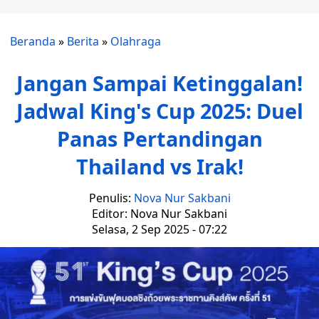
Beranda
»
Berita
»
Olahraga
Jangan Sampai Ketinggalan!
Jadwal King's Cup 2025: Duel
Panas Pertandingan
Thailand vs Irak!
Penulis:
Nova Nur Sakbani
Editor: Nova Nur Sakbani
Selasa, 2 Sep 2025 - 07:22