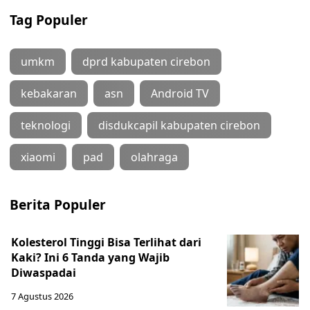
Tag Populer
umkm
dprd kabupaten cirebon
kebakaran
asn
Android TV
teknologi
disdukcapil kabupaten cirebon
xiaomi
pad
olahraga
Berita Populer
Kolesterol Tinggi Bisa Terlihat dari
Kaki? Ini 6 Tanda yang Wajib
Diwaspadai
7 Agustus 2026