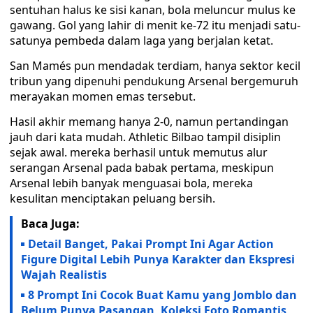
sentuhan halus ke sisi kanan, bola meluncur mulus ke
gawang. Gol yang lahir di menit ke-72 itu menjadi satu-
satunya pembeda dalam laga yang berjalan ketat.
San Mamés pun mendadak terdiam, hanya sektor kecil
tribun yang dipenuhi pendukung Arsenal bergemuruh
merayakan momen emas tersebut.
Hasil akhir memang hanya 2-0, namun pertandingan
jauh dari kata mudah. Athletic Bilbao tampil disiplin
sejak awal. mereka berhasil untuk memutus alur
serangan Arsenal pada babak pertama, meskipun
Arsenal lebih banyak menguasai bola, mereka
kesulitan menciptakan peluang bersih.
Baca Juga:
Detail Banget, Pakai Prompt Ini Agar Action
Figure Digital Lebih Punya Karakter dan Ekspresi
Wajah Realistis
8 Prompt Ini Cocok Buat Kamu yang Jomblo dan
Belum Punya Pasangan, Koleksi Foto Romantis,