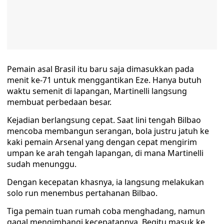
Pemain asal Brasil itu baru saja dimasukkan pada
menit ke-71 untuk menggantikan Eze. Hanya butuh
waktu semenit di lapangan, Martinelli langsung
membuat perbedaan besar.
Kejadian berlangsung cepat. Saat lini tengah Bilbao
mencoba membangun serangan, bola justru jatuh ke
kaki pemain Arsenal yang dengan cepat mengirim
umpan ke arah tengah lapangan, di mana Martinelli
sudah menunggu.
Dengan kecepatan khasnya, ia langsung melakukan
solo run menembus pertahanan Bilbao.
Tiga pemain tuan rumah coba menghadang, namun
gagal mengimbangi kecepatannya. Begitu masuk ke