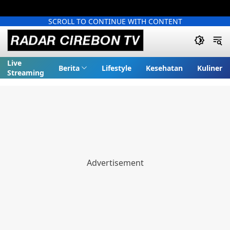
SCROLL TO CONTINUE WITH CONTENT
Live
Berita
Lifestyle
Kesehatan
Kuliner
Streaming