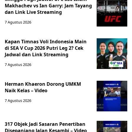
Makhachev vs Ian Garry: Jam Tayang
dan Link Live Streaming
7 Agustus 2026
Kapan Timnas Voli Indonesia Main
di SEA V Cup 2026 Putri Leg 2? Cek
Jadwal dan Link Streaming
7 Agustus 2026
Herman Khaeron Dorong UMKM
Naik Kelas – Video
7 Agustus 2026
317 Objek Jadi Sasaran Penertiban
Disepanjang Jalan Kesambi – Video