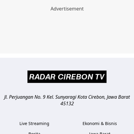
Jl. Perjuangan No. 9 Kel. Sunyaragi
Kota Cirebon
,
Jawa Barat
45132
Live Streaming
Ekonomi & Bisnis
Berita
Jawa Barat