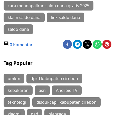
cara mendapatkan saldo dana gratis 2025
klaim saldo dana
link saldo dana
saldo dana
0 Komentar
Tag Populer
umkm
dprd kabupaten cirebon
kebakaran
asn
Android TV
teknologi
disdukcapil kabupaten cirebon
xiaomi
pad
olahraga