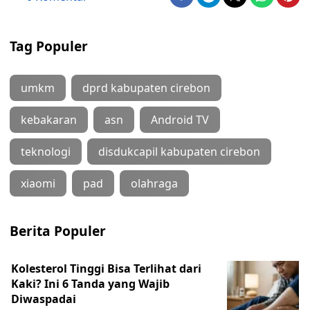
Tag Populer
umkm
dprd kabupaten cirebon
kebakaran
asn
Android TV
teknologi
disdukcapil kabupaten cirebon
xiaomi
pad
olahraga
Berita Populer
Kolesterol Tinggi Bisa Terlihat dari
Kaki? Ini 6 Tanda yang Wajib
Diwaspadai