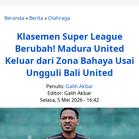
Beranda
»
Berita
»
Olahraga
Klasemen Super League
Berubah! Madura United
Keluar dari Zona Bahaya Usai
Ungguli Bali United
Penulis:
Galih Akbar
Editor: Galih Akbar
Selasa, 5 Mei 2026 - 16:42