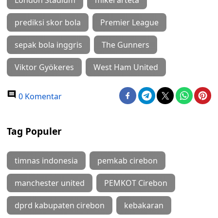
London Stadium
mikel arteta
prediksi skor bola
Premier League
sepak bola inggris
The Gunners
Viktor Gyökeres
West Ham United
0 Komentar
Tag Populer
timnas indonesia
pemkab cirebon
manchester united
PEMKOT Cirebon
dprd kabupaten cirebon
kebakaran