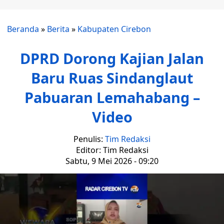
Beranda
»
Berita
»
Kabupaten Cirebon
DPRD Dorong Kajian Jalan
Baru Ruas Sindanglaut
Pabuaran Lemahabang –
Video
Penulis:
Tim Redaksi
Editor: Tim Redaksi
Sabtu, 9 Mei 2026 - 09:20