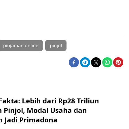
pinjaman online
pinjol
kta: Lebih dari Rp28 Triliun
n Pinjol, Modal Usaha dan
n Jadi Primadona