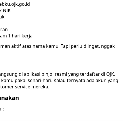
ebku.ojk.go.id
k NIK
juk
aran
am 1 hari kerja
aman aktif atas nama kamu. Tapi perlu diingat, nggak
l
ngsung di aplikasi pinjol resmi yang terdaftar di OJK.
kamu pakai sehari-hari. Kalau ternyata ada akun yang
tomer service mereka.
unakan
i: