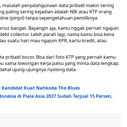
g, masalah penyalahgunaan data pribadi makin sering
ang paling sering kejadian adalah NIK atau KTP orang
line (pinjol) tanpa sepengetahuan pemiliknya.
serius banget. Bayangin aja, kamu nggak pernah ngajuin
 debt collector. Lebih parah lagi, nama kamu bisa kena
lau suatu hari mau ngajuin KPR, kartu kredit, atau
ata pribadi bocor. Bisa dari foto KTP yang pernah kamu
tipu sama lowongan kerja palsu yang minta data lengkap.
adahal ujung-ujungnya nyolong data.
ut Kandidat Kuat Nahkoda The Blues
nesia di Piala Asia 2027 Sudah Terjual 15 Persen,