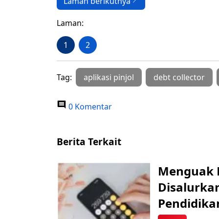
Laman berikutnya
Laman:
1
2
Tag:
aplikasi pinjol
debt collector
0 Komentar
Berita Terkait
Menguak Fa
Disalurka
Pendidika