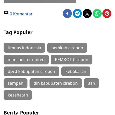
0 Komentar
Tag Populer
timnas indonesia
pemkab cirebon
manchester united
PEMKOT Cirebon
dprd kabupaten cirebon
kebakaran
sampah
dlh kabupaten cirebon
asn
kesehatan
Berita Populer