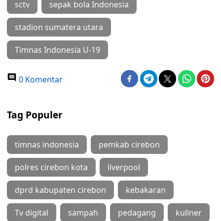
sctv
sepak bola Indonesia
stadion sumatera utara
Timnas Indonesia U-19
0 Komentar
Tag Populer
timnas indonesia
pemkab cirebon
polres cirebon kota
liverpool
dprd kabupaten cirebon
kebakaran
Tv digital
sampah
pedagang
kuliner