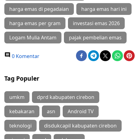
harga emas di pegadaian
harga emas hari ini
harga emas per gram
investasi emas 2026
Logam Mulia Antam
pajak pembelian emas
0 Komentar
Tag Populer
umkm
dprd kabupaten cirebon
kebakaran
asn
Android TV
teknologi
disdukcapil kabupaten cirebon