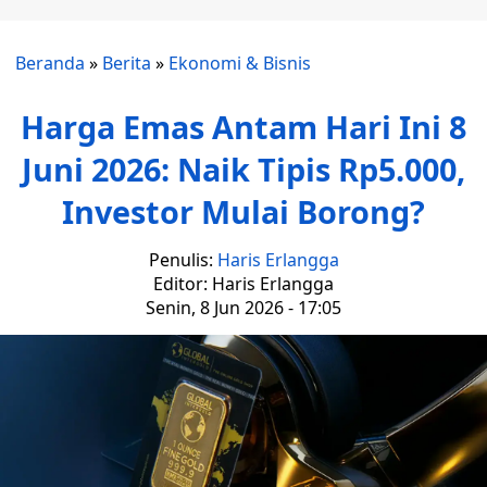
Beranda
»
Berita
»
Ekonomi & Bisnis
Harga Emas Antam Hari Ini 8
Juni 2026: Naik Tipis Rp5.000,
Investor Mulai Borong?
Penulis:
Haris Erlangga
Editor: Haris Erlangga
Senin, 8 Jun 2026 - 17:05