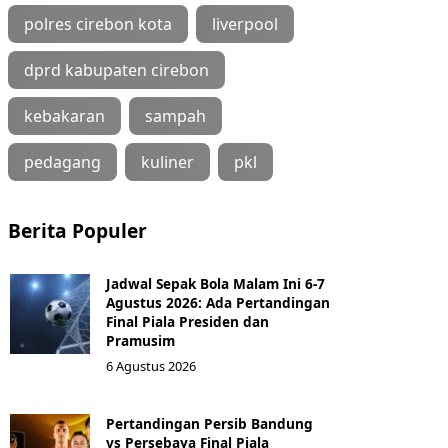
polres cirebon kota
liverpool
dprd kabupaten cirebon
kebakaran
sampah
pedagang
kuliner
pkl
Berita Populer
Jadwal Sepak Bola Malam Ini 6-7
Agustus 2026: Ada Pertandingan
Final Piala Presiden dan
Pramusim
6 Agustus 2026
Pertandingan Persib Bandung
vs Persebaya Final Piala