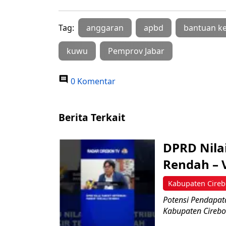
Tag:
anggaran
apbd
bantuan k
kuwu
Pemprov Jabar
0 Komentar
Berita Terkait
‎DPRD Nila
Rendah – 
Kabupaten Cire
Potensi Pendapatan
Kabupaten Cirebon