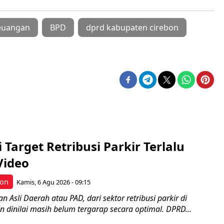
euangan
BPD
dprd kabupaten cirebon
i Target Retribusi Parkir Terlalu
Video
bon
Kamis, 6 Agu 2026 - 09:15
 Asli Daerah atau PAD, dari sektor retribusi parkir di
 dinilai masih belum tergarap secara optimal. DPRD...