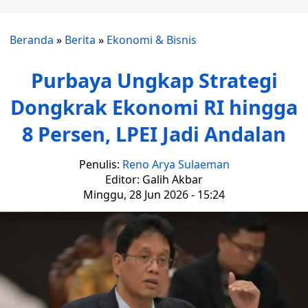
Beranda
»
Berita
»
Ekonomi & Bisnis
Purbaya Ungkap Strategi
Dongkrak Ekonomi RI hingga
8 Persen, LPEI Jadi Andalan
Penulis:
Reno Arya Sulaeman
Editor: Galih Akbar
Minggu, 28 Jun 2026 - 15:24