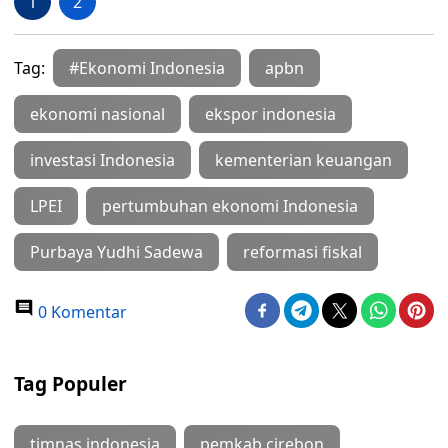
1
2
Tag:
#Ekonomi Indonesia
apbn
ekonomi nasional
ekspor indonesia
investasi Indonesia
kementerian keuangan
LPEI
pertumbuhan ekonomi Indonesia
Purbaya Yudhi Sadewa
reformasi fiskal
0 Komentar
Tag Populer
timnas indonesia
pemkab cirebon