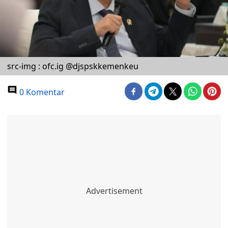
src-img : ofc.ig @djspskkemenkeu
0 Komentar