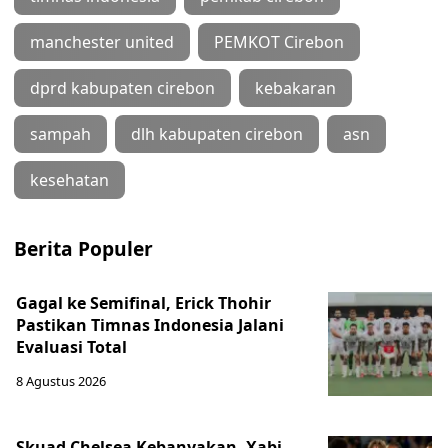
manchester united
PEMKOT Cirebon
dprd kabupaten cirebon
kebakaran
sampah
dlh kabupaten cirebon
asn
kesehatan
Berita Populer
Gagal ke Semifinal, Erick Thohir
Pastikan Timnas Indonesia Jalani
Evaluasi Total
8 Agustus 2026
Skuad Chelsea Kebanyakan, Xabi