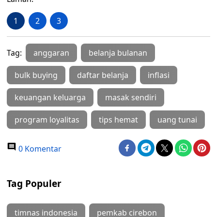
1
2
3
Tag:
anggaran
belanja bulanan
bulk buying
daftar belanja
inflasi
keuangan keluarga
masak sendiri
program loyalitas
tips hemat
uang tunai
0 Komentar
Tag Populer
timnas indonesia
pemkab cirebon