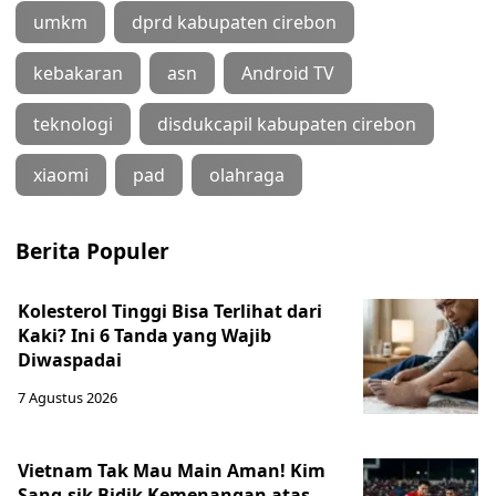
umkm
dprd kabupaten cirebon
kebakaran
asn
Android TV
teknologi
disdukcapil kabupaten cirebon
xiaomi
pad
olahraga
Berita Populer
Kolesterol Tinggi Bisa Terlihat dari
Kaki? Ini 6 Tanda yang Wajib
Diwaspadai
7 Agustus 2026
Vietnam Tak Mau Main Aman! Kim
Sang-sik Bidik Kemenangan atas