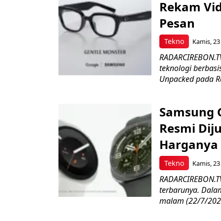
Rekam Vid
Pesan
Tekno
Kamis, 23 
RADARCIREBON.TV
teknologi berbas
Unpacked pada Ra
Samsung G
Resmi Diju
Harganya
Tekno
Kamis, 23 
RADARCIREBON.TV
terbarunya. Dal
malam (22/7/2026