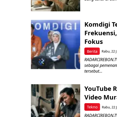
Komdigi T
Frekuensi,
Fokus
Berita
Rabu, 22 J
RADARCIREBON.TV 
sebagai pemenang
tersebut...
YouTube R
Video Mur
Tekno
Rabu, 22 J
RADARCIREBON.TV-