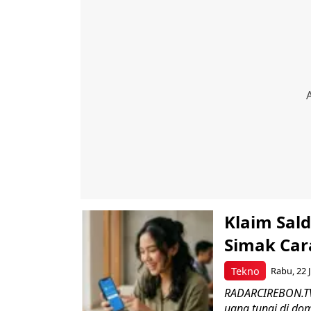
Klaim Sal
Simak Car
Tekno
Rabu, 22 J
RADARCIREBON.TV-
uang tunai di dom