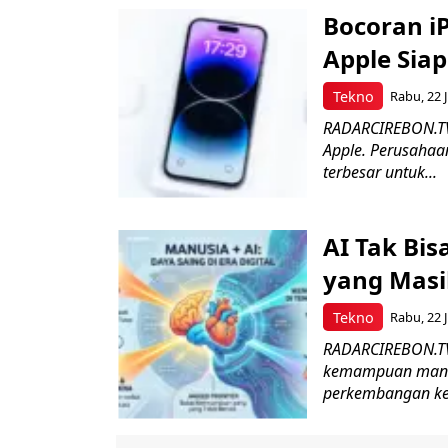
Bocoran iP
Apple Sia
Tekno
Rabu, 22 J
RADARCIREBON.TV
Apple. Perusahaan
terbesar untuk...
AI Tak Bis
yang Masi
Tekno
Rabu, 22 J
RADARCIREBON.TV 
kemampuan manusi
perkembangan kec