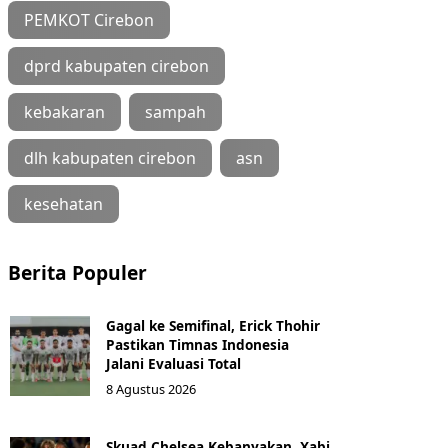
PEMKOT Cirebon
dprd kabupaten cirebon
kebakaran
sampah
dlh kabupaten cirebon
asn
kesehatan
Berita Populer
Gagal ke Semifinal, Erick Thohir
Pastikan Timnas Indonesia
Jalani Evaluasi Total
8 Agustus 2026
Skuad Chelsea Kebanyakan, Xabi