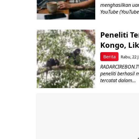
menghasilkan uan
YouTube (YouTube 
Peneliti 
Kongo, Likw
Berita
Rabu, 22 J
RADARCIREBON.TV 
peneliti berhasil
tercatat dalam...