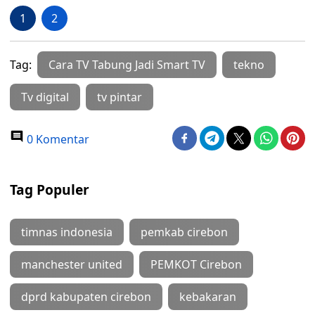
1
2
Tag:
Cara TV Tabung Jadi Smart TV
tekno
Tv digital
tv pintar
0 Komentar
Tag Populer
timnas indonesia
pemkab cirebon
manchester united
PEMKOT Cirebon
dprd kabupaten cirebon
kebakaran