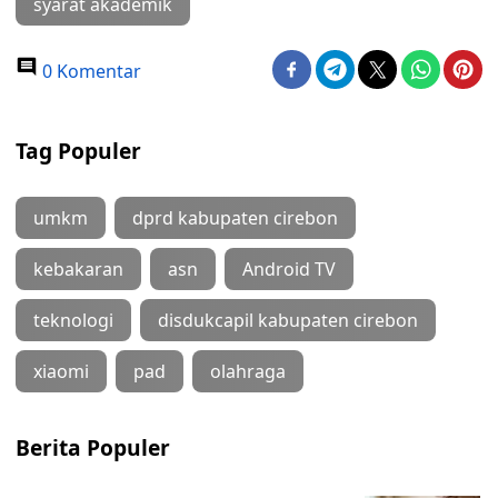
syarat akademik
0 Komentar
Tag Populer
umkm
dprd kabupaten cirebon
kebakaran
asn
Android TV
teknologi
disdukcapil kabupaten cirebon
xiaomi
pad
olahraga
Berita Populer