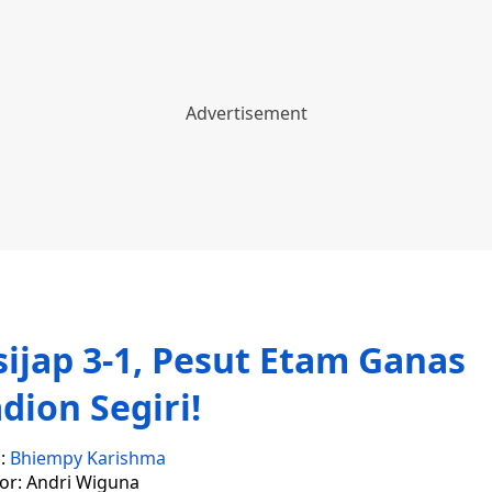
ijap 3-1, Pesut Etam Ganas
adion Segiri!
s:
Bhiempy Karishma
tor: Andri Wiguna