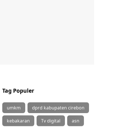
Tag Populer
umkm
dprd kabupaten cirebon
kebakaran
Tv digital
asn