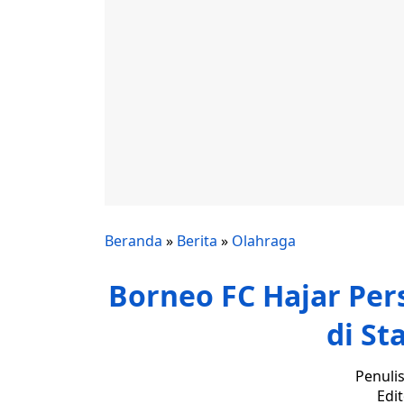
Beranda
»
Berita
»
Olahraga
Borneo FC Hajar Pers
di St
Penuli
Edi