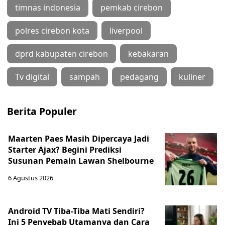
timnas indonesia
pemkab cirebon
polres cirebon kota
liverpool
dprd kabupaten cirebon
kebakaran
Tv digital
sampah
pedagang
kuliner
Berita Populer
Maarten Paes Masih Dipercaya Jadi
Starter Ajax? Begini Prediksi
Susunan Pemain Lawan Shelbourne
6 Agustus 2026
Android TV Tiba-Tiba Mati Sendiri?
Ini 5 Penyebab Utamanya dan Cara