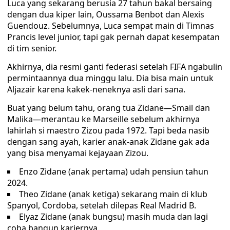
Luca yang sekarang berusia 27 tahun bakal bersaing
dengan dua kiper lain, Oussama Benbot dan Alexis
Guendouz. Sebelumnya, Luca sempat main di Timnas
Prancis level junior, tapi gak pernah dapat kesempatan
di tim senior.
Akhirnya, dia resmi ganti federasi setelah FIFA ngabulin
permintaannya dua minggu lalu. Dia bisa main untuk
Aljazair karena kakek-neneknya asli dari sana.
Buat yang belum tahu, orang tua Zidane—Smail dan
Malika—merantau ke Marseille sebelum akhirnya
lahirlah si maestro Zizou pada 1972. Tapi beda nasib
dengan sang ayah, karier anak-anak Zidane gak ada
yang bisa menyamai kejayaan Zizou.
Enzo Zidane (anak pertama) udah pensiun tahun
2024.
Theo Zidane (anak ketiga) sekarang main di klub
Spanyol, Cordoba, setelah dilepas Real Madrid B.
Elyaz Zidane (anak bungsu) masih muda dan lagi
coba bangun kariernya.