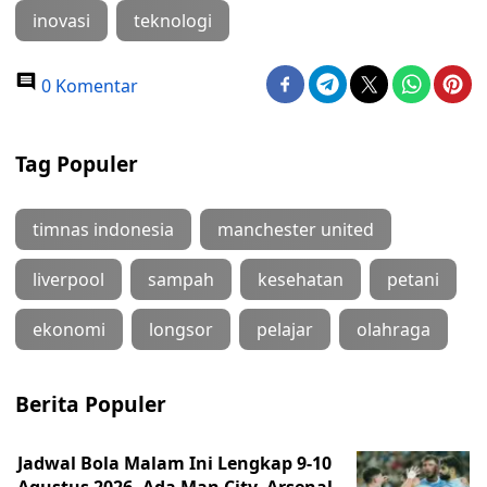
inovasi
teknologi
0 Komentar
Tag Populer
timnas indonesia
manchester united
liverpool
sampah
kesehatan
petani
ekonomi
longsor
pelajar
olahraga
Berita Populer
Jadwal Bola Malam Ini Lengkap 9-10