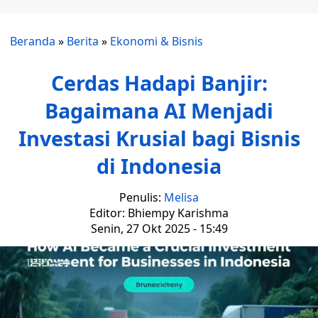
Beranda
»
Berita
»
Ekonomi & Bisnis
Cerdas Hadapi Banjir:
Bagaimana AI Menjadi
Investasi Krusial bagi Bisnis
di Indonesia
Penulis:
Melisa
Editor: Bhiempy Karishma
Senin, 27 Okt 2025 - 15:49