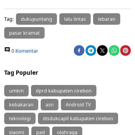
Tag:
dukupuntang
lalu lintas
lebaran
pasar kramat
0 Komentar
Tag Populer
umkm
dprd kabupaten cirebon
kebakaran
asn
Android TV
teknologi
disdukcapil kabupaten cirebon
xiaomi
pad
olahraga