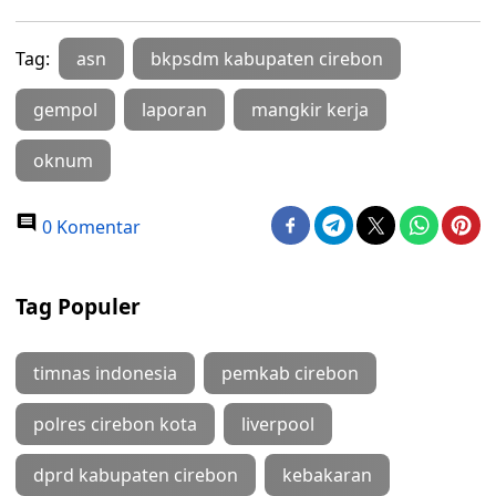
Tag:
asn
bkpsdm kabupaten cirebon
gempol
laporan
mangkir kerja
oknum
0 Komentar
Tag Populer
timnas indonesia
pemkab cirebon
polres cirebon kota
liverpool
dprd kabupaten cirebon
kebakaran