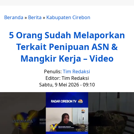
Beranda
»
Berita
»
Kabupaten Cirebon
5 Orang Sudah Melaporkan
Terkait Penipuan ASN &
Mangkir Kerja – Video
Penulis:
Tim Redaksi
Editor: Tim Redaksi
Sabtu, 9 Mei 2026 - 09:10