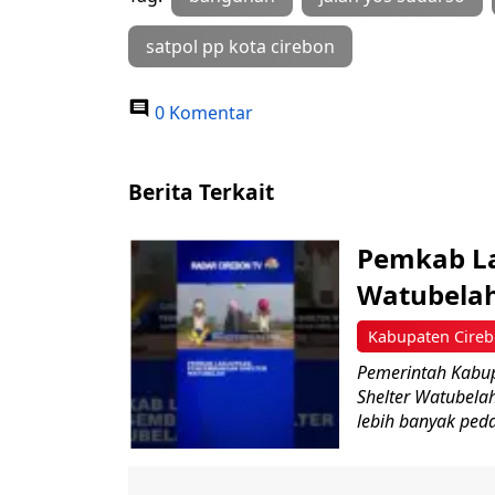
satpol pp kota cirebon
0 Komentar
Berita Terkait
‎Pemkab L
Watubelah
Kabupaten Cire
Pemerintah Kabu
Shelter Watubela
lebih banyak peda