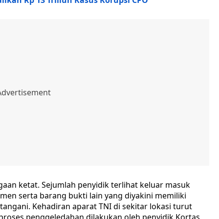
ikan Rp 13 Triliun Kasus Korupsi CPO
an ketat. Sejumlah penyidik terlihat keluar masuk
n serta barang bukti lain yang diyakini memiliki
ngani. Kehadiran aparat TNI di sekitar lokasi turut
proses penggeledahan dilakukan oleh penyidik Kortas