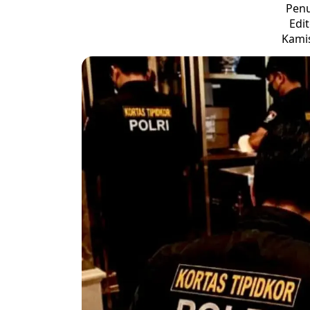
Penu
Edi
Kamis