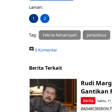
Laman:
1
2
Tag:
Febrie Adriansyah
jampidsus
0 Komentar
Berita Terkait
Rudi Margo
Gantikan 
Berita
Sabtu, 11 
RADARCIREBON.TV