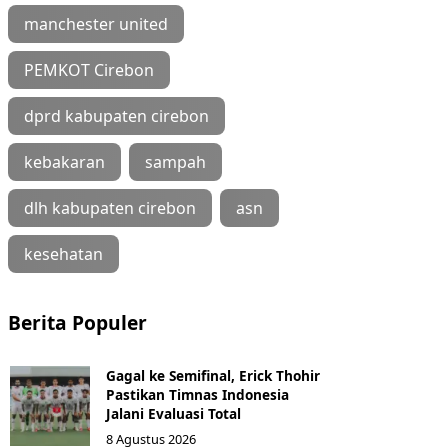
manchester united
PEMKOT Cirebon
dprd kabupaten cirebon
kebakaran
sampah
dlh kabupaten cirebon
asn
kesehatan
Berita Populer
Gagal ke Semifinal, Erick Thohir
Pastikan Timnas Indonesia
Jalani Evaluasi Total
8 Agustus 2026