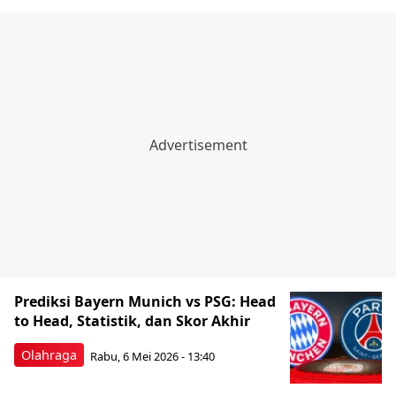
Prediksi Bayern Munich vs PSG: Head
to Head, Statistik, dan Skor Akhir
Olahraga
Rabu, 6 Mei 2026 - 13:40