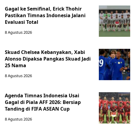
Gagal ke Semifinal, Erick Thohir
Pastikan Timnas Indonesia Jalani
Evaluasi Total
8 Agustus 2026
Skuad Chelsea Kebanyakan, Xabi
Alonso Dipaksa Pangkas Skuad Jadi
25 Nama
8 Agustus 2026
Agenda Timnas Indonesia Usai
Gagal di Piala AFF 2026: Bersiap
Tanding di FIFA ASEAN Cup
8 Agustus 2026