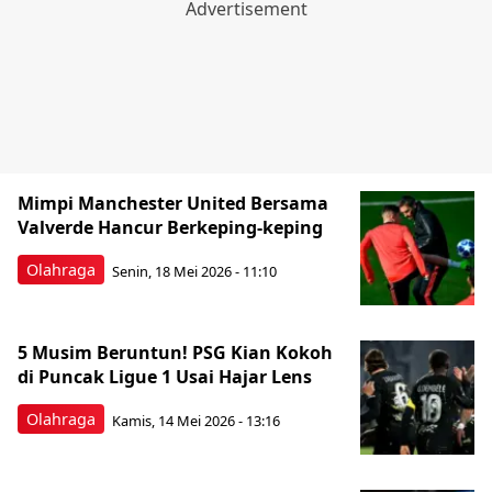
Mimpi Manchester United Bersama
Valverde Hancur Berkeping-keping
Olahraga
Senin, 18 Mei 2026 - 11:10
5 Musim Beruntun! PSG Kian Kokoh
di Puncak Ligue 1 Usai Hajar Lens
Olahraga
Kamis, 14 Mei 2026 - 13:16