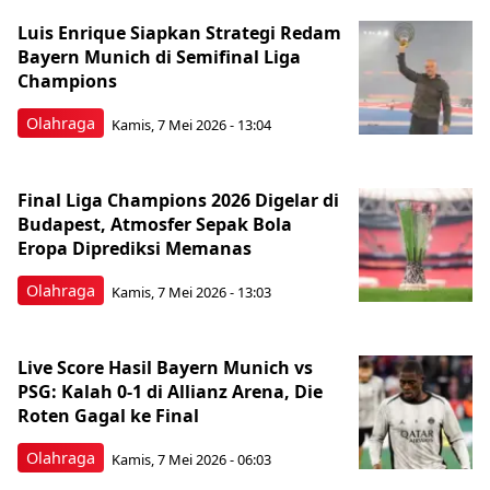
Luis Enrique Siapkan Strategi Redam
Bayern Munich di Semifinal Liga
Champions
Olahraga
Kamis, 7 Mei 2026 - 13:04
Final Liga Champions 2026 Digelar di
Budapest, Atmosfer Sepak Bola
Eropa Diprediksi Memanas
Olahraga
Kamis, 7 Mei 2026 - 13:03
Live Score Hasil Bayern Munich vs
PSG: Kalah 0-1 di Allianz Arena, Die
Roten Gagal ke Final
Olahraga
Kamis, 7 Mei 2026 - 06:03