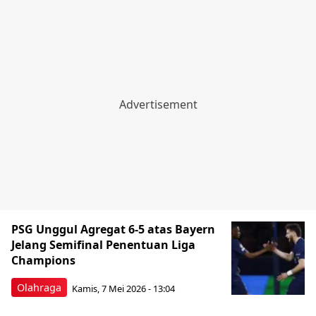
PSG Unggul Agregat 6-5 atas Bayern
Jelang Semifinal Penentuan Liga
Champions
Olahraga
Kamis, 7 Mei 2026 - 13:04