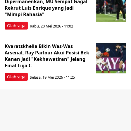
Dipermanenkan, MU Sempat Gagal
Rekrut Luis Enrique yang Jadi
"Mimpi Rahasia"
Olahraga
Rabu, 20 Mei 2026 - 11:02
Kvaratskhelia Bikin Was-Was
Arsenal, Ray Parlour Akui Posisi Bek
Kanan Jadi "Kekhawatiran" Jelang
Final Liga C
Olahraga
Selasa, 19 Mei 2026 - 11:25