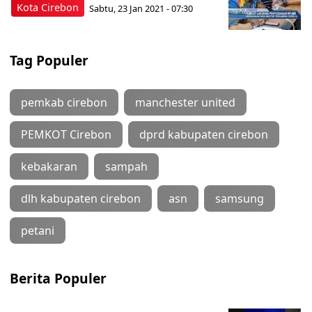
Kota Cirebon
Sabtu, 23 Jan 2021 - 07:30
Tag Populer
pemkab cirebon
manchester united
PEMKOT Cirebon
dprd kabupaten cirebon
kebakaran
sampah
dlh kabupaten cirebon
asn
samsung
petani
Berita Populer