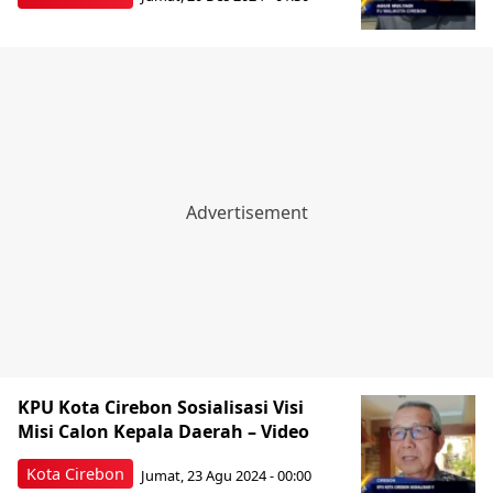
KPU Kota Cirebon Sosialisasi Visi
Misi Calon Kepala Daerah – Video
Kota Cirebon
Jumat, 23 Agu 2024 - 00:00