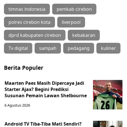
timnas indonesia
pemkab cirebon
polres cirebon kota
liverpool
dprd kabupaten cirebon
kebakaran
Tv digital
sampah
pedagang
kuliner
Berita Populer
Maarten Paes Masih Dipercaya Jadi
Starter Ajax? Begini Prediksi
Susunan Pemain Lawan Shelbourne
6 Agustus 2026
Android TV Tiba-Tiba Mati Sendiri?