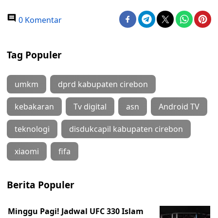
0 Komentar
Tag Populer
umkm
dprd kabupaten cirebon
kebakaran
Tv digital
asn
Android TV
teknologi
disdukcapil kabupaten cirebon
xiaomi
fifa
Berita Populer
Minggu Pagi! Jadwal UFC 330 Islam