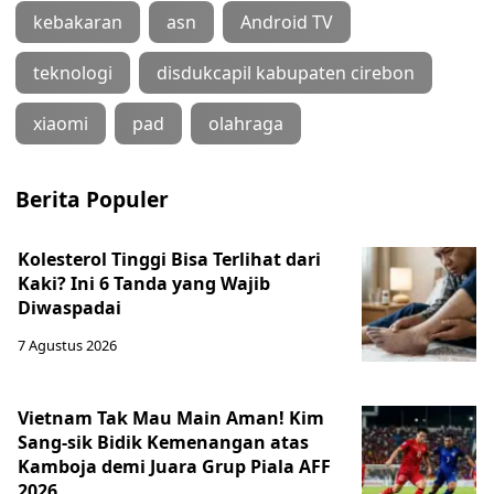
kebakaran
asn
Android TV
teknologi
disdukcapil kabupaten cirebon
xiaomi
pad
olahraga
Berita Populer
Kolesterol Tinggi Bisa Terlihat dari
Kaki? Ini 6 Tanda yang Wajib
Diwaspadai
7 Agustus 2026
Vietnam Tak Mau Main Aman! Kim
Sang-sik Bidik Kemenangan atas
Kamboja demi Juara Grup Piala AFF
2026