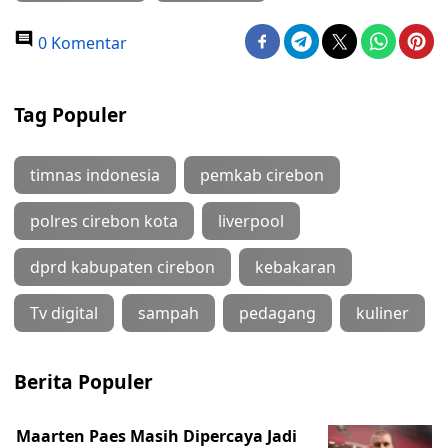
0 Komentar
Tag Populer
timnas indonesia
pemkab cirebon
polres cirebon kota
liverpool
dprd kabupaten cirebon
kebakaran
Tv digital
sampah
pedagang
kuliner
Berita Populer
Maarten Paes Masih Dipercaya Jadi