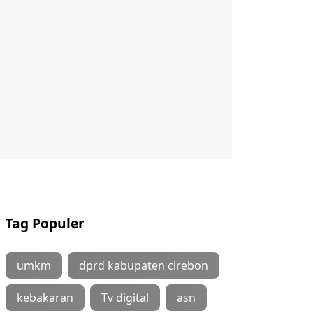
Tag Populer
umkm
dprd kabupaten cirebon
kebakaran
Tv digital
asn