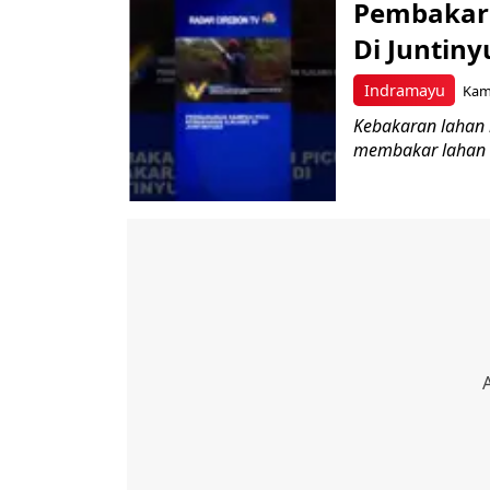
Pembakara
Di Juntiny
Indramayu
Kami
Kebakaran lahan i
membakar lahan d