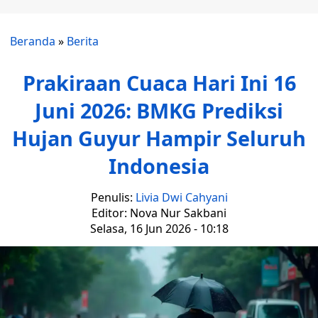
Beranda
»
Berita
Prakiraan Cuaca Hari Ini 16
Juni 2026: BMKG Prediksi
Hujan Guyur Hampir Seluruh
Indonesia
Penulis:
Livia Dwi Cahyani
Editor: Nova Nur Sakbani
Selasa, 16 Jun 2026 - 10:18