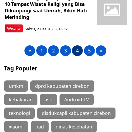
10 Tempat Wisata Religi yang Bisa
Dikunjungi saat Umrah, Bikin Hati
Merinding
Wisata
Sabtu, 2 Des 2023 - 16:52
«
1
2
3
4
5
»
Tag Populer
umkm
dprd kabupaten cirebon
kebakaran
asn
Android TV
teknologi
disdukcapil kabupaten cirebon
xiaomi
pad
dinas kesehatan