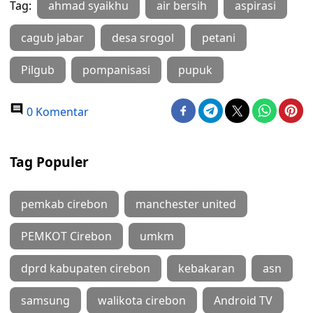
Tag:
ahmad syaikhu
air bersih
aspirasi
cagub jabar
desa srogol
petani
Pilgub
pompanisasi
pupuk
0 Komentar
Tag Populer
pemkab cirebon
manchester united
PEMKOT Cirebon
umkm
dprd kabupaten cirebon
kebakaran
asn
samsung
walikota cirebon
Android TV