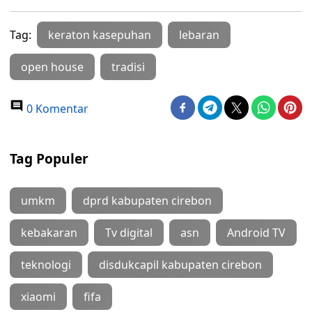
Tag:
keraton kasepuhan
lebaran
open house
tradisi
0 Komentar
Tag Populer
umkm
dprd kabupaten cirebon
kebakaran
Tv digital
asn
Android TV
teknologi
disdukcapil kabupaten cirebon
xiaomi
fifa