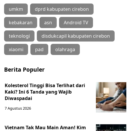
umkm
dprd kabupaten cirebon
kebakaran
asn
Android TV
teknologi
disdukcapil kabupaten cirebon
xiaomi
pad
olahraga
Berita Populer
Kolesterol Tinggi Bisa Terlihat dari
Kaki? Ini 6 Tanda yang Wajib
Diwaspadai
7 Agustus 2026
Vietnam Tak Mau Main Aman! Kim