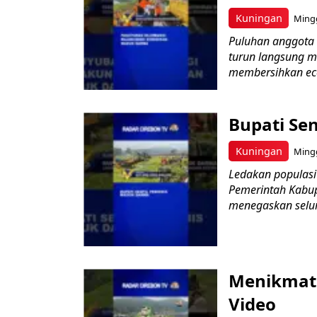
Kuningan
Mingg
Puluhan anggota 
turun langsung 
membersihkan ece
Bupati Se
Kuningan
Mingg
Ledakan populasi
Pemerintah Kabup
menegaskan selur
Menikmati
Video