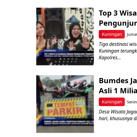
Top 3 Wis
Pengunjun
Kuningan
Jumat
Tiga destinasi wi
Kuningan terung
Kapolres...
Bumdes Ja
Asli 1 Mili
Kuningan
Senin
Desa Wisata Jaga
hari, khususnya d