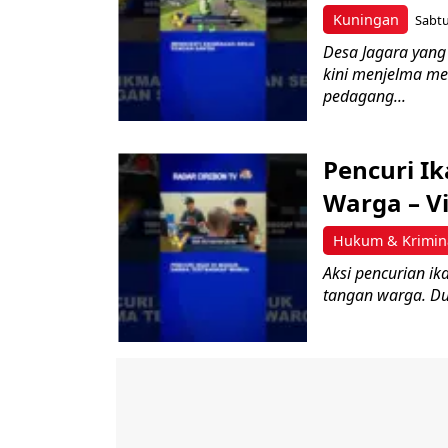
Kuningan
Sabtu
Desa Jagara yang
kini menjelma men
pedagang...
Pencuri I
Warga – V
Hukum & Krimin
Aksi pencurian i
tangan warga. Dua