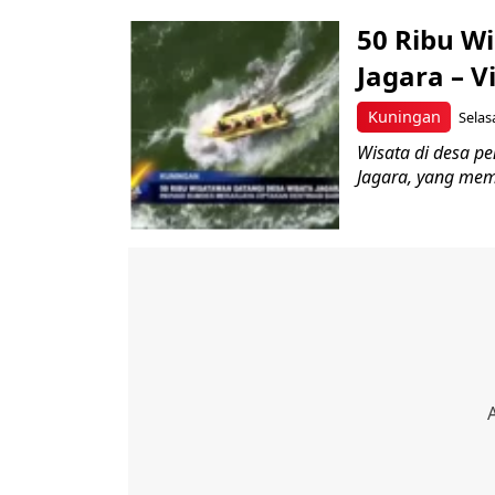
50 Ribu W
Jagara – V
Kuningan
Selas
Wisata di desa p
Jagara, yang memi