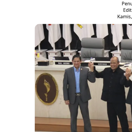
Penu
Edi
Kamis,