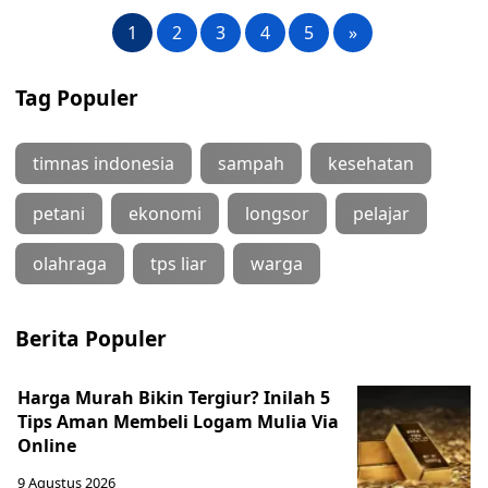
1
2
3
4
5
»
Tag Populer
timnas indonesia
sampah
kesehatan
petani
ekonomi
longsor
pelajar
olahraga
tps liar
warga
Berita Populer
Harga Murah Bikin Tergiur? Inilah 5
Tips Aman Membeli Logam Mulia Via
Online
9 Agustus 2026